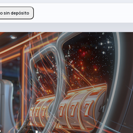
o sin depósito