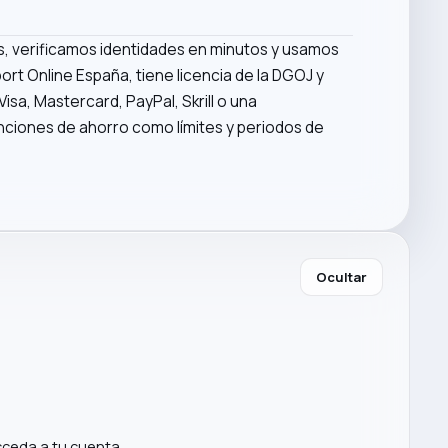
s, verificamos identidades en minutos y usamos
rt Online España, tiene licencia de la DGOJ y
sa, Mastercard, PayPal, Skrill o una
nciones de ahorro como límites y periodos de
Ocultar
acceda a tu cuenta