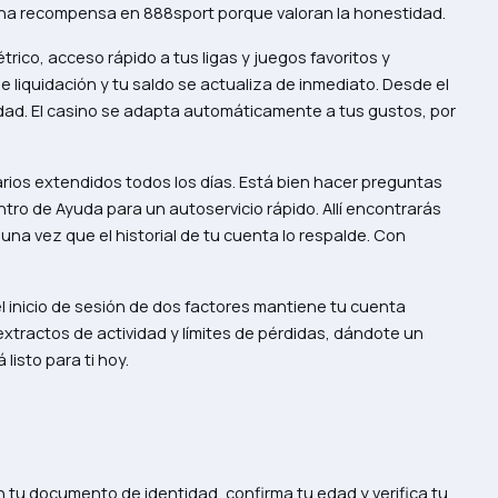
 una recompensa en 888sport porque valoran la honestidad.
rico, acceso rápido a tus ligas y juegos favoritos y
 liquidación y tu saldo se actualiza de inmediato. Desde el
idad. El casino se adapta automáticamente a tus gustos, por
rios extendidos todos los días. Está bien hacer preguntas
ro de Ayuda para un autoservicio rápido. Allí encontrarás
na vez que el historial de tu cuenta lo respalde. Con
el inicio de sesión de dos factores mantiene tu cuenta
xtractos de actividad y límites de pérdidas, dándote un
listo para ti hoy.
tu documento de identidad, confirma tu edad y verifica tu