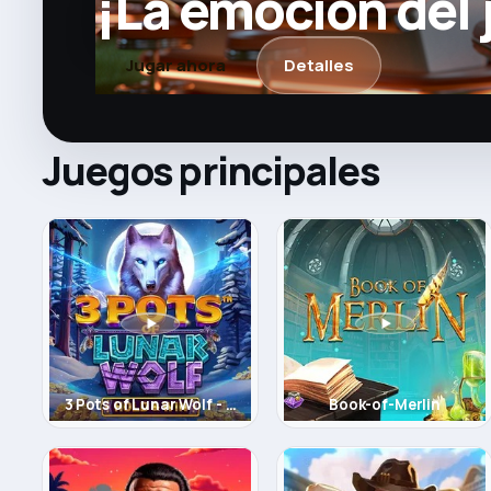
¡La emoción del 
Jugar ahora
Detalles
Juegos principales
3 Pots of Lunar Wolf - Hold & Win
Book-of-Merlin