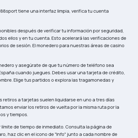
8sport tiene una interfaz limpia, verifica tu cuenta
ponibles después de verificar tu información por seguridad,
os ellos y en tu cuenta. Esto acelerará las verificaciones de
orios de sesión. El monedero para nuestras áreas de casino
onedero y asegúrate de que tu número de teléfono sea
 España cuando juegues. Debes usar una tarjeta de crédito,
mbre. Elige tus partidos o explora las tragamonedas y
retiros a tarjetas suelen liquidarse en uno a tres días
mos enviar los retiros de vuelta por la misma ruta por la
os y tiempos.
 límite de tiempo de inmediato. Consulta la página de
o, haz clic en el icono de "Info" junto a cada nombre de