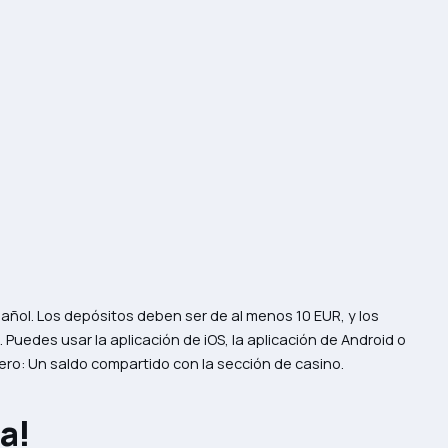
añol. Los depósitos deben ser de al menos 10 EUR, y los
 Puedes usar la aplicación de iOS, la aplicación de Android o
dero: Un saldo compartido con la sección de casino.
a!