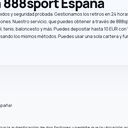
ea 888sport España
pidos y seguridad probada. Gestionamos los retiros en 24 hora
iones. Nuestro servicio, que puedes obtener a través de 888spo
, tenis, baloncesto y más. Puedes depositar hasta 10 EUR con Vi
usando los mismos métodos. Puedes usar una sola cartera y fu
spaña!
ctiva la autenticación de dos factores y permite que la ubicación 