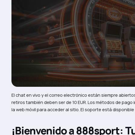
El chat en vivo y el correo electrónico están siempre abier
retiros también deben ser de 10 EUR. Los métodos de pago inc
la web móvil para acceder al sitio. El soporte está disponib
¡Bienvenido a 888sport: T