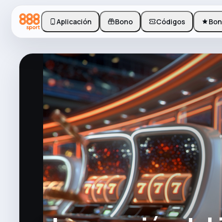
Aplicación
Bono
Códigos
Bon